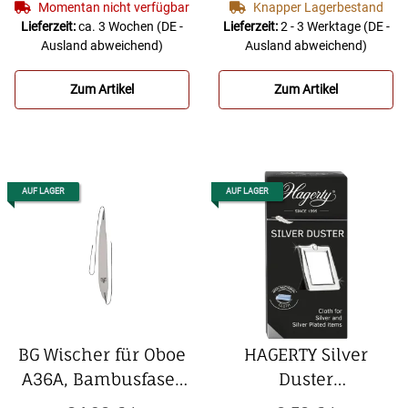
Englischhorn A38A,
zweiteilig
Momentan nicht verfügbar
Knapper Lagerbestand
Bambusfaser und
Lieferzeit:
ca. 3 Wochen
(DE -
Lieferzeit:
2 - 3 Werktage
(DE -
Ausland abweichend)
Ausland abweichend)
Seide, einteilig
Zum Artikel
Zum Artikel
AUF LAGER
AUF LAGER
BG Wischer für Oboe
HAGERTY Silver
A36A, Bambusfaser
Duster
und Seide, einteilig
Silberputztuch