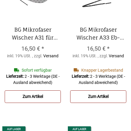
BG Mikrofaser
BG Mikrofaser
Wischer A31 für
Wischer A33 Eb-
Saxophon und
Klarinette/Sopransax
16,50 €
*
16,50 €
*
Klarinettenmundstücke
BG Mikrofaser
inkl. 19% USt. , zzgl.
Versand
inkl. 19% USt. , zzgl.
Versand
BG Mikrofaser
Wischer A33 Eb-
Wischer A31 für
Klarinette/Sopransax
Sofort verfügbar
Knapper Lagerbestand
Saxophon und
Lieferzeit:
2 - 3 Werktage
(DE -
Lieferzeit:
2 - 3 Werktage
(DE -
Ausland abweichend)
Ausland abweichend)
Klarinettenmundstücke
Zum Artikel
Zum Artikel
AUF LAGER
AUF LAGER