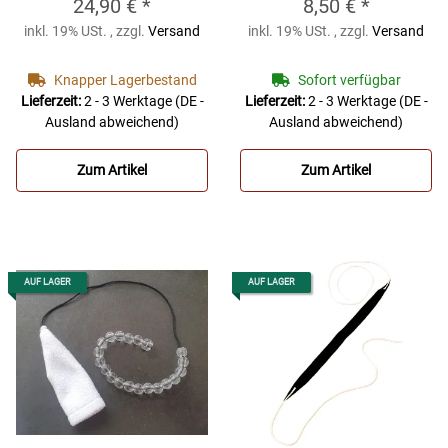
24,90 €
*
8,50 €
*
BG Wischer für Oboe
HAGERTY Silver
inkl. 19% USt. , zzgl.
Versand
inkl. 19% USt. , zzgl.
Versand
A36A, Bambusfaser
Duster
und Seide, einteilig
Silberputztuch
Knapper Lagerbestand
Sofort verfügbar
Lieferzeit:
2 - 3 Werktage
(DE -
Lieferzeit:
2 - 3 Werktage
(DE -
Ausland abweichend)
Ausland abweichend)
Zum Artikel
Zum Artikel
AUF LAGER
AUF LAGER