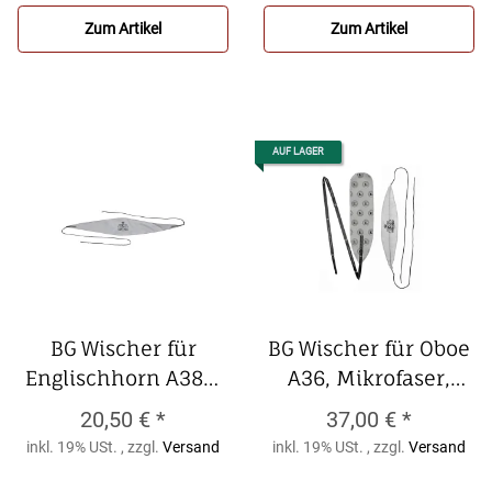
Zum Artikel
Zum Artikel
AUF LAGER
BG Wischer für
BG Wischer für Oboe
Englischhorn A38A,
A36, Mikrofaser,
Bambusfaser und
zweiteilig
BG Wischer
20,50 €
*
37,00 €
*
Seide, einteilig
BG
für Oboe A36,
inkl. 19% USt. , zzgl.
Versand
inkl. 19% USt. , zzgl.
Versand
Wischer für
Mikrofaser,