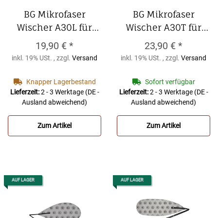
BG Mikrofaser
BG Mikrofaser
Wischer A30L für
Wischer A30T für
Tenorsaxophon
BG
Tenorsaxophon,
19,90 €
*
23,90 €
*
Mikrofaser Wischer
rund, mit
inkl. 19% USt. , zzgl.
Versand
inkl. 19% USt. , zzgl.
Versand
A30L für
eingenähtem
Tenorsaxophon
Schaumstoffspreizer
Knapper Lagerbestand
Sofort verfügbar
BG Mikrofaser
Lieferzeit:
2 - 3 Werktage
(DE -
Lieferzeit:
2 - 3 Werktage
(DE -
Ausland abweichend)
Ausland abweichend)
Wischer A30T für
Tenorsaxophon,
Zum Artikel
Zum Artikel
rund, mit
eingenähtem
Schaumstoffspreizer
AUF LAGER
AUF LAGER