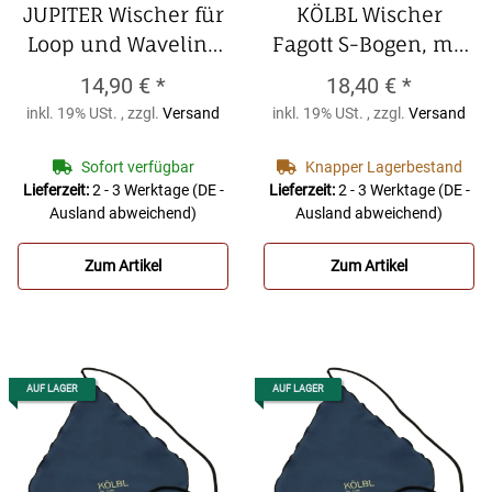
JUPITER Wischer für
KÖLBL Wischer
Loop und Waveline
Fagott S-Bogen, mit
Flöte oder
Rückholschnur
14,90 €
*
18,40 €
*
gebogenes Kopfstück
KÖLBL Wischer
inkl. 19% USt. , zzgl.
Versand
inkl. 19% USt. , zzgl.
Versand
Querflöte
JUPITER
Fagott S-Bogen, mit
Wischer für Loop
Rückholschnur
Sofort verfügbar
Knapper Lagerbestand
und Waveline Flöte
Lieferzeit:
2 - 3 Werktage
(DE -
Lieferzeit:
2 - 3 Werktage
(DE -
Ausland abweichend)
Ausland abweichend)
oder gebogenes
Kopfstück Querflöte
Zum Artikel
Zum Artikel
AUF LAGER
AUF LAGER