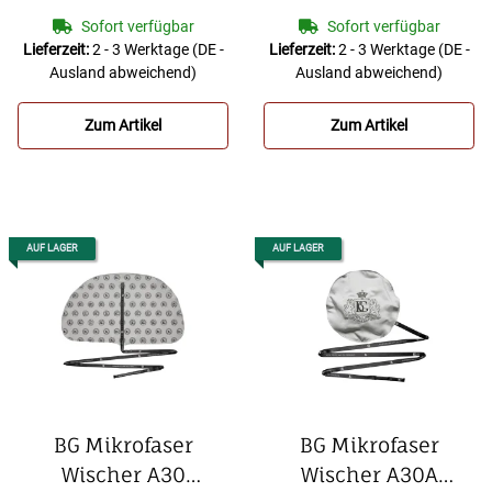
für Klarinette aus
Sofort verfügbar
Sofort verfügbar
Microfaser
Lieferzeit:
2 - 3 Werktage
(DE -
Lieferzeit:
2 - 3 Werktage
(DE -
Ausland abweichend)
Ausland abweichend)
Zum Artikel
Zum Artikel
AUF LAGER
AUF LAGER
BG Mikrofaser
BG Mikrofaser
Wischer A30
Wischer A30A