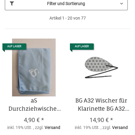
Filter und Sortierung
Artikel 1 - 20 von 77
AUF LAGER
AUF LAGER
aS
BG A32 Wischer für
Durchziehwischer
Klarinette
BG A32
für Klarinette aus
Wischer für
4,90 €
*
14,90 €
*
Microfaser
aS
Klarinette
inkl. 19% USt. , zzgl.
Versand
inkl. 19% USt. , zzgl.
Versand
Durchziehwischer