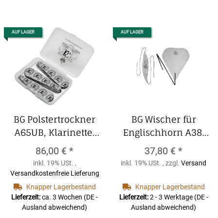
AUF LAGER
AUF LAGER
BG Polstertrockner
BG Wischer für
A65UB, Klarinette,
Englischhorn A38,
Oboe, Flöte,
Bambusfaser und
86,00 €
*
37,80 €
*
Mikrofaser 20er Box
Seide, zweiteilig
BG
inkl. 19% USt. ,
inkl. 19% USt. , zzgl.
Versand
BG Polstertrockner
Wischer für
Versandkostenfreie Lieferung
A65UB, Klarinette,
Englischhorn A38,
Knapper Lagerbestand
Knapper Lagerbestand
Oboe, Flöte,
Bambusfaser und
Lieferzeit:
ca. 3 Wochen
(DE -
Lieferzeit:
2 - 3 Werktage
(DE -
Ausland abweichend)
Ausland abweichend)
Mikrofaser 20er Box
Seide, zweiteilig