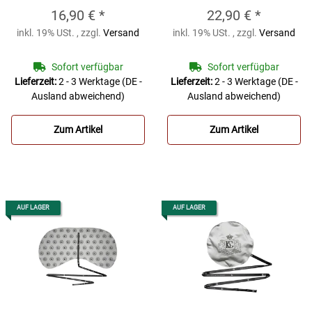
Altsaxophon
BG
Altsaxophon, rund,
16,90 €
*
22,90 €
*
Mikrofaser Wischer
mit eingenähtem
inkl. 19% USt. , zzgl.
Versand
inkl. 19% USt. , zzgl.
Versand
A30 Altsaxophon
Schaumstoffspreizer
BG Mikrofaser
Sofort verfügbar
Sofort verfügbar
Wischer A30A
Lieferzeit:
2 - 3 Werktage
(DE -
Lieferzeit:
2 - 3 Werktage
(DE -
Ausland abweichend)
Ausland abweichend)
Altsaxophon, rund,
mit eingenähtem
Zum Artikel
Zum Artikel
Schaumstoffspreizer
AUF LAGER
AUF LAGER