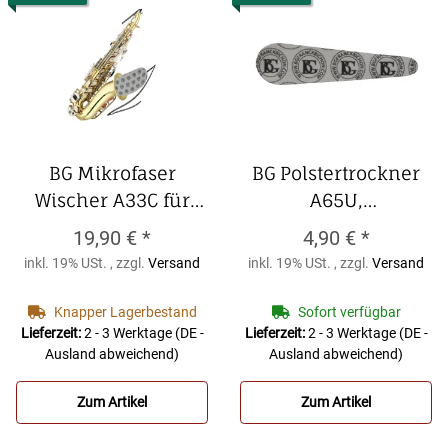
BG Mikrofaser
BG Polstertrockner
Wischer A33C für
A65U,
gebogenes
Klarinette,Oboe,Flöte,
19,90 €
*
4,90 €
*
Sopransaxophon
BG
Mikrofaser 1 Stück
inkl. 19% USt. , zzgl.
Versand
inkl. 19% USt. , zzgl.
Versand
Mikrofaser Wischer
BG Polstertrockner
A33C für gebogenes
A65U,
Knapper Lagerbestand
Sofort verfügbar
Sopransaxophon
Klarinette,Oboe,Flöte,
Lieferzeit:
2 - 3 Werktage
(DE -
Lieferzeit:
2 - 3 Werktage
(DE -
Ausland abweichend)
Ausland abweichend)
Mikrofaser 1 Stück
Zum Artikel
Zum Artikel