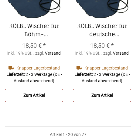
KÖLBL Wischer für
KÖLBL Wischer für
Böhm-
deutsche
Bassklarinette,De
Bassklarinette, De
18,50 €
*
18,50 €
*
Luxe,dunkelblau,
Luxe,dunkelblau,
inkl. 19% USt. , zzgl.
Versand
inkl. 19% USt. , zzgl.
Versand
weiche Microfaser
weiche Microfaser
KÖLBL Wischer für
KÖLBL Wischer für
Knapper Lagerbestand
Knapper Lagerbestand
Böhm-
deutsche
Lieferzeit:
2 - 3 Werktage
(DE -
Lieferzeit:
2 - 3 Werktage
(DE -
Ausland abweichend)
Ausland abweichend)
Bassklarinette,De
Bassklarinette, De
Luxe,dunkelblau,
Luxe,dunkelblau,
Zum Artikel
Zum Artikel
weiche Microfaser
weiche Microfaser
Artikel 1 - 20 von 77