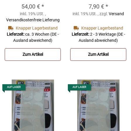
Klarinette/Saxophon
Klarinette/Saxophon
54,00 €
*
7,90 €
*
0,8mm groß schwarz
0,8mm klein
inkl. 19% USt. ,
inkl. 19% USt. , zzgl.
Versand
(Packung zu 48
schwarz (Packung zu
Versandkostenfreie Lieferung
Stück)
BG Bissplatte
6 Stück)
BG Bissplatte
Knapper Lagerbestand
Knapper Lagerbestand
A10LB für
A10S für
Lieferzeit:
ca. 3 Wochen
(DE -
Lieferzeit:
2 - 3 Werktage
(DE -
Ausland abweichend)
Ausland abweichend)
Klarinette/Saxophon
Klarinette/Saxophon
0,8mm groß schwarz
0,8mm klein
Zum Artikel
Zum Artikel
(Packung zu 48
schwarz (Packung zu
Stück)
6 Stück)
AUF LAGER
AUF LAGER