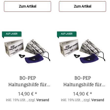
Daumenhalter, groß,
verstellbaren
Zum Artikel
Zum Artikel
einzeln
Daumenhalter, groß
AUF LAGER
AUF LAGER
BO-PEP
BO-PEP
Haltungshilfe für
Haltungshilfe für
Querflöte 215
Querflöte 216
14,90 €
*
14,90 €
*
Aufsteckplatte
BO-
Aufstecksattel
BO-
inkl. 19% USt. , zzgl.
Versand
inkl. 19% USt. , zzgl.
Versand
PEP Haltungshilfe
PEP Haltungshilfe