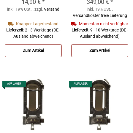
14,90 €
*
349,00 €
*
Daumenstütze
BO-
BUFFET CRAMPON
inkl. 19% USt. , zzgl.
Versand
inkl. 19% USt. ,
PEP Haltungshilfe
CLARIMATE -
Versandkostenfreie Lieferung
für Querflöte 217
digitales
Knapper Lagerbestand
Momentan nicht verfügbar
Daumenstütze
Dämpfersystem von
Lieferzeit:
2 - 3 Werktage
(DE -
Lieferzeit:
9 - 10 Werktage
(DE -
Ausland abweichend)
Ausland abweichend)
BUFFET CRAMPON
Zum Artikel
Zum Artikel
AUF LAGER
AUF LAGER