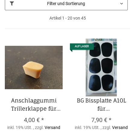
Filter und Sortierung
Artikel 1 - 20 von 45
AUF LAGER
Anschlaggummi
BG Bissplatte A10L
Trillerklappe für
für
YAMAHA Querflöte
Klarinette/Saxophon
4,00 €
*
7,90 €
*
Anschlaggummi
0,8mm groß schwarz
inkl. 19% USt. , zzgl.
Versand
inkl. 19% USt. , zzgl.
Versand
Trillerklappe für
(Packung zu 6 Stück)