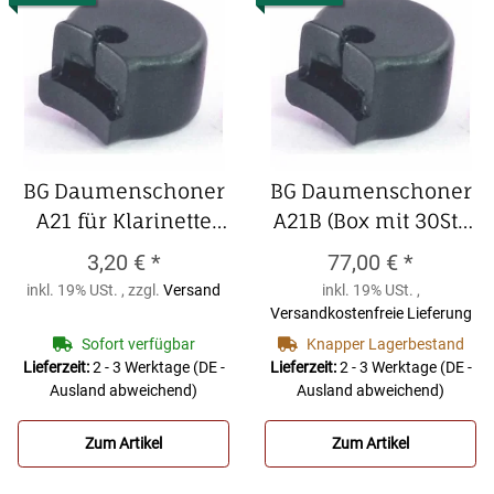
BG Daumenschoner
BG Daumenschoner
A21 für Klarinette
A21B (Box mit 30St.)
mit verstellbaren
für Klarinette mit
3,20 €
*
77,00 €
*
Daumenhalter,
verstellbaren
inkl. 19% USt. , zzgl.
Versand
inkl. 19% USt. ,
einzeln
BG
Daumenhalter
BG
Versandkostenfreie Lieferung
Daumenschoner A21
Daumenschoner
Sofort verfügbar
Knapper Lagerbestand
für Klarinette mit
A21B (Box mit 30St.)
Lieferzeit:
2 - 3 Werktage
(DE -
Lieferzeit:
2 - 3 Werktage
(DE -
Ausland abweichend)
Ausland abweichend)
verstellbaren
für Klarinette mit
Daumenhalter,
verstellbaren
Zum Artikel
Zum Artikel
einzeln
Daumenhalter