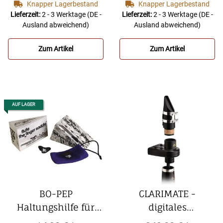
für Querflöte 215
für Querflöte 216
Knapper Lagerbestand
Knapper Lagerbestand
Aufsteckplatte
Aufstecksattel
Lieferzeit:
2 - 3 Werktage
(DE -
Lieferzeit:
2 - 3 Werktage
(DE -
Ausland abweichend)
Ausland abweichend)
Zum Artikel
Zum Artikel
AUF LAGER
BO-PEP
CLARIMATE -
Haltungshilfe für
digitales
Querflöte 217
Dämpfersystem von