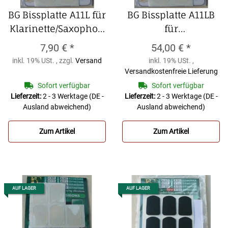
BG Bissplatte A11L für
BG Bissplatte A11LB
Klarinette/Saxophon
für
0,4mm groß
Klarinette/Saxophon
7,90 €
*
54,00 €
*
transparent
0,4mm groß
inkl. 19% USt. , zzgl.
Versand
inkl. 19% USt. ,
(Packung zu 6 Stück)
transparent
Versandkostenfreie Lieferung
BG Bissplatte A11L für
(Packung zu 48
Sofort verfügbar
Sofort verfügbar
Klarinette/Saxophon
Stück)
BG Bissplatte
Lieferzeit:
2 - 3 Werktage
(DE -
Lieferzeit:
2 - 3 Werktage
(DE -
Ausland abweichend)
Ausland abweichend)
0,4mm groß
A11LB für
transparent
Klarinette/Saxophon
Zum Artikel
Zum Artikel
(Packung zu 6 Stück)
0,4mm groß
transparent
(Packung zu 48
Stück)
AUF LAGER
AUF LAGER