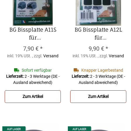
BG Bissplatte A11S
BG Bissplatte A12L
für
für
Klarinette/Saxophon
Klarinette/Saxophon
7,90 €
*
9,90 €
*
0,4mm klein
0,9mm groß
inkl. 19% USt. , zzgl.
Versand
inkl. 19% USt. , zzgl.
Versand
transparent
transparent
(Packung zu 6 Stück)
(Packung zu 6 Stück)
Sofort verfügbar
Knapper Lagerbestand
BG Bissplatte A11S
BG Bissplatte A12L
Lieferzeit:
2 - 3 Werktage
(DE -
Lieferzeit:
2 - 3 Werktage
(DE -
Ausland abweichend)
Ausland abweichend)
für
für
Klarinette/Saxophon
Klarinette/Saxophon
Zum Artikel
Zum Artikel
0,4mm klein
0,9mm groß
transparent
transparent
(Packung zu 6 Stück)
(Packung zu 6 Stück)
AUF LAGER
AUF LAGER