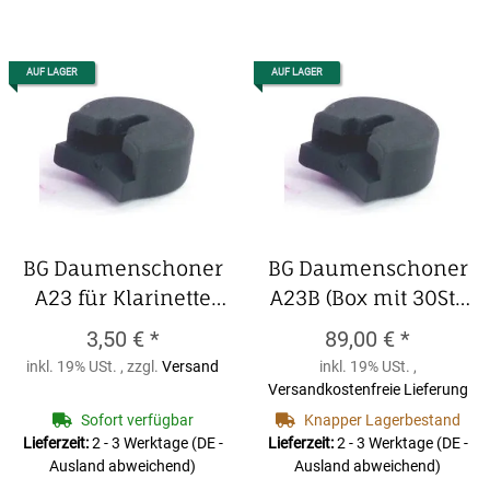
AUF LAGER
AUF LAGER
BG Daumenschoner
BG Daumenschoner
A23 für Klarinette
A23B (Box mit 30St.)
mit verstellbaren
für Klarinette mit
3,50 €
*
89,00 €
*
Daumenhalter, groß,
verstellbaren
inkl. 19% USt. , zzgl.
Versand
inkl. 19% USt. ,
einzeln
BG
Daumenhalter, groß
Versandkostenfreie Lieferung
Daumenschoner
BG Daumenschoner
Sofort verfügbar
Knapper Lagerbestand
A23 für Klarinette
A23B (Box mit 30St.)
Lieferzeit:
2 - 3 Werktage
(DE -
Lieferzeit:
2 - 3 Werktage
(DE -
Ausland abweichend)
Ausland abweichend)
mit verstellbaren
für Klarinette mit