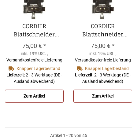
CORDIER
CORDIER
Blattschneider
Blattschneider
Boehmklarinette
deutsche Klarinette
75,00 €
*
75,00 €
*
CORDIER
CORDIER
inkl. 19% USt. ,
inkl. 19% USt. ,
Blattschneider
Blattschneider
Versandkostenfreie Lieferung
Versandkostenfreie Lieferung
Boehmklarinette
deutsche Klarinette
Knapper Lagerbestand
Knapper Lagerbestand
Lieferzeit:
2 - 3 Werktage
(DE -
Lieferzeit:
2 - 3 Werktage
(DE -
Ausland abweichend)
Ausland abweichend)
Zum Artikel
Zum Artikel
Artikel 1 - 20 von 45