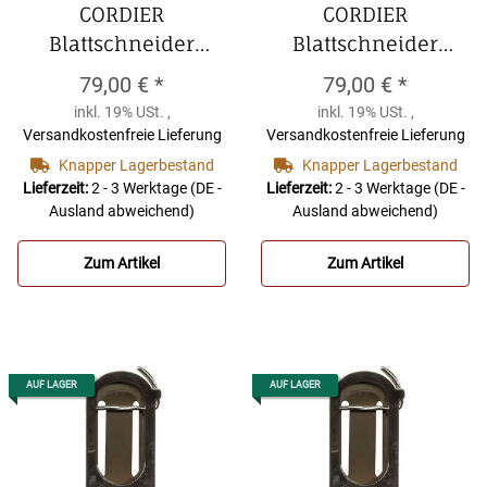
CORDIER
CORDIER
Blattschneider
Blattschneider
Altsaxophon
Baritonsaxophon
79,00 €
*
79,00 €
*
CORDIER
CORDIER
inkl. 19% USt. ,
inkl. 19% USt. ,
Blattschneider
Blattschneider
Versandkostenfreie Lieferung
Versandkostenfreie Lieferung
Altsaxophon
Baritonsaxophon
Knapper Lagerbestand
Knapper Lagerbestand
Lieferzeit:
2 - 3 Werktage
(DE -
Lieferzeit:
2 - 3 Werktage
(DE -
Ausland abweichend)
Ausland abweichend)
Zum Artikel
Zum Artikel
AUF LAGER
AUF LAGER