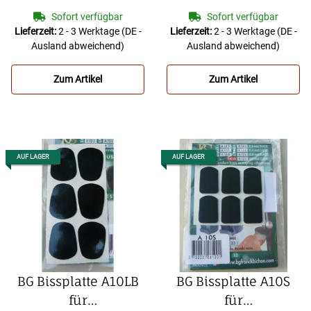
YAMAHA Querflöte
BG Bissplatte A10L
Sofort verfügbar
Sofort verfügbar
für
Lieferzeit:
2 - 3 Werktage
(DE -
Lieferzeit:
2 - 3 Werktage
(DE -
Ausland abweichend)
Ausland abweichend)
Klarinette/Saxophon
0,8mm groß schwarz
Zum Artikel
Zum Artikel
(Packung zu 6 Stück)
AUF LAGER
AUF LAGER
BG Bissplatte A10LB
BG Bissplatte A10S
für
für