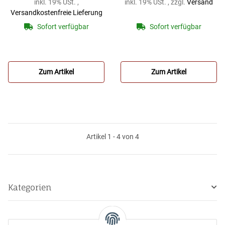
inkl. 19% USt. ,
inkl. 19% USt. , zzgl.
Versand
JOSEPH KLIER
JOSEPH KLIER
Versandkostenfreie Lieferung
“Exclusive“
“Kölner Form“
Sofort verfügbar
Sofort verfügbar
Flügelhornmundstück
Flügelhornmundstück
deutscher Schaft
deutscher Schaft
Zum Artikel
Zum Artikel
Artikel 1 - 4 von 4
Kategorien