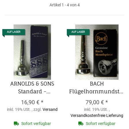
Artikel 1 - 4 von 4
AUF LAGER
AUF LAGER
ARNOLDS & SONS
BACH
Standard –
Flügelhornmundstück
Flügelhornmundstück
342
BACH
16,90 €
*
79,00 €
*
(Bachkopie)
Flügelhornmundstück
inkl. 19% USt. , zzgl.
Versand
inkl. 19% USt. ,
ARNOLDS & SONS
342
Versandkostenfreie Lieferung
Standard –
Sofort verfügbar
Sofort verfügbar