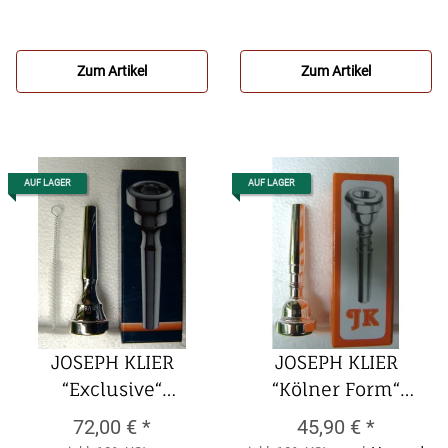
Flügelhornmundstück
(Bachkopie)
Zum Artikel
Zum Artikel
AUF LAGER
AUF LAGER
JOSEPH KLIER
JOSEPH KLIER
“Exclusive“
“Kölner Form“
Flügelhornmundstück
Flügelhornmundstück
72,00 €
*
45,90 €
*
deutscher Schaft
deutscher Schaft