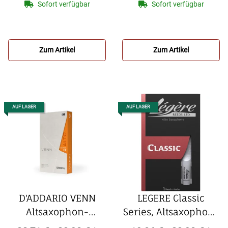
(10er Packung)
PLASTICOVER
Sofort verfügbar
Sofort verfügbar
Altsaxophon-Blätter
(5er Packung)
Zum Artikel
Zum Artikel
AUF LAGER
AUF LAGER
D'ADDARIO VENN
LEGERE Classic
Altsaxophon-
Series, Altsaxophon-
Kunststoffblatt
Kunststoffblatt