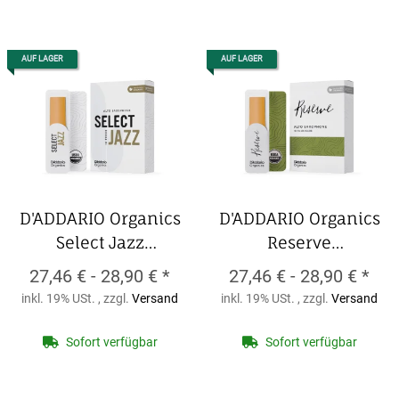
AUF LAGER
AUF LAGER
D'ADDARIO Organics
D'ADDARIO Organics
Select Jazz
Reserve
Altsaxophon-Blätter
Altsaxophon-Blätter
27,46 € -
28,90 €
*
27,46 € -
28,90 €
*
(10er Packung)
D'ADDARIO Organics
inkl. 19% USt. , zzgl.
Versand
inkl. 19% USt. , zzgl.
Versand
D'ADDARIO Organics
Reserve
Select Jazz
Altsaxophon-Blätter
Sofort verfügbar
Sofort verfügbar
Altsaxophon-Blätter
(10er Packung)