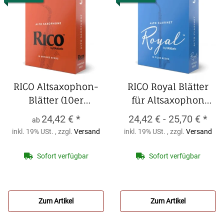
RICO Altsaxophon-
RICO Royal Blätter
Blätter (10er
für Altsaxophon
Packung)
RICO
(10er Packung)
RICO
24,42 €
*
24,42 € -
25,70 €
*
ab
Altsaxophon-Blätter
Royal Blätter für
inkl. 19% USt. , zzgl.
Versand
inkl. 19% USt. , zzgl.
Versand
(10er Packung)
Altsaxophon (10er
Packung)
Sofort verfügbar
Sofort verfügbar
Zum Artikel
Zum Artikel