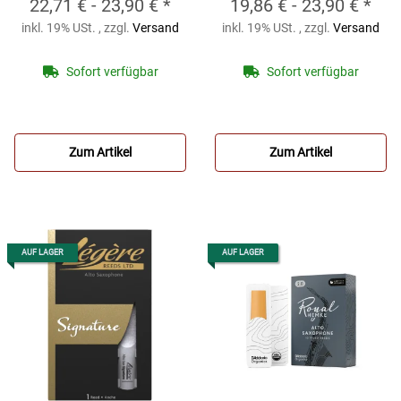
22,71 € -
23,90 €
*
19,86 € -
23,90 €
*
D'ADDARIO VENN
LEGERE Classic
inkl. 19% USt. , zzgl.
Versand
inkl. 19% USt. , zzgl.
Versand
Altsaxophon-
Series, Altsaxophon-
Kunststoffblatt
Kunststoffblatt
Sofort verfügbar
Sofort verfügbar
Zum Artikel
Zum Artikel
AUF LAGER
AUF LAGER