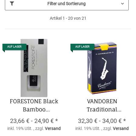
Filter und Sortierung
Artikel 1 - 20 von 21
AUF LAGER
AUF LAGER
FORESTONE Black
VANDOREN
Bamboo
Traditional
Altsaxophon-
Altsaxophon-Blätter
23,66 € -
24,90 €
*
32,30 € -
34,00 €
*
Kunststoffblatt
(10er Packung)
inkl. 19% USt. , zzgl.
Versand
inkl. 19% USt. , zzgl.
Versand
FORESTONE Black
VANDOREN