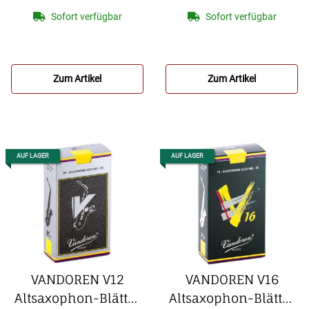
Bamboo
Traditional
Sofort verfügbar
Sofort verfügbar
Altsaxophon-
Altsaxophon-Blätter
Kunststoffblatt
(10er Packung)
Zum Artikel
Zum Artikel
AUF LAGER
AUF LAGER
VANDOREN V12
VANDOREN V16
Altsaxophon-Blätter
Altsaxophon-Blätter