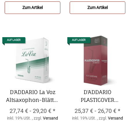
Zum Artikel
Zum Artikel
AUF LAGER
AUF LAGER
D'ADDARIO La Voz
D'ADDARIO
Altsaxophon-Blätter
PLASTICOVER
(10er Packung)
Altsaxophon-Blätter
27,74 € -
29,20 €
*
25,37 € -
26,70 €
*
D'ADDARIO La Voz
(5er Packung)
inkl. 19% USt. , zzgl.
Versand
inkl. 19% USt. , zzgl.
Versand
Altsaxophon-Blätter
D'ADDARIO