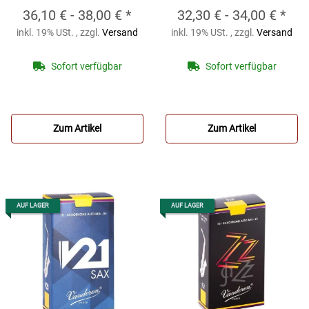
(10er Packung)
(10er Packung)
36,10 € -
38,00 €
*
32,30 € -
34,00 €
*
VANDOREN V12
VANDOREN V16
inkl. 19% USt. , zzgl.
Versand
inkl. 19% USt. , zzgl.
Versand
Altsaxophon-Blätter
Altsaxophon-Blätter
(10er Packung)
(10er Packung)
Sofort verfügbar
Sofort verfügbar
Zum Artikel
Zum Artikel
AUF LAGER
AUF LAGER