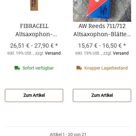
FIBRACELL
AW Reeds 711/712
Altsaxophon-
Altsaxophon-Blätter,
Kunststoffblatt
Wilscher (5er
26,51 € -
27,90 €
*
15,67 € -
16,50 €
*
(1Stck.)
FIBRACELL
Packung)
AW Reeds
inkl. 19% USt. , zzgl.
Versand
inkl. 19% USt. , zzgl.
Versand
Altsaxophon-
711/712 Altsaxophon-
Kunststoffblatt
Blätter, Wilscher (5er
Sofort verfügbar
Knapper Lagerbestand
(1Stck.)
Packung)
Zum Artikel
Zum Artikel
Artikel 1 - 20 von 21