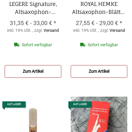
LEGERE Signature,
ROYAL HEMKE
Altsaxophon-
Altsaxophon-Blätter
Kunststoffblatt
ORGANIC (10er
31,35 € -
33,00 €
*
27,55 € -
29,00 €
*
LEGERE Signature,
Packung)
ROYAL
inkl. 19% USt. , zzgl.
Versand
inkl. 19% USt. , zzgl.
Versand
Altsaxophon-
HEMKE
Kunststoffblatt
Altsaxophon-Blätter
Sofort verfügbar
Sofort verfügbar
ORGANIC (10er
Packung)
Zum Artikel
Zum Artikel
AUF LAGER
AUF LAGER