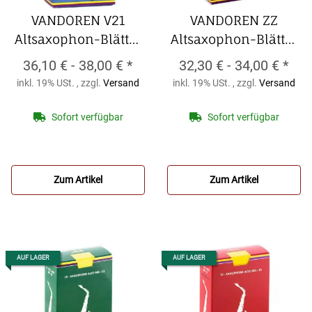
VANDOREN V21
VANDOREN ZZ
Altsaxophon-Blätter
Altsaxophon-Blätter
(10er Packung)
(10er Packung)
36,10 € -
38,00 €
*
32,30 € -
34,00 €
*
VANDOREN V21
VANDOREN ZZ
inkl. 19% USt. , zzgl.
Versand
inkl. 19% USt. , zzgl.
Versand
Altsaxophon-Blätter
Altsaxophon-Blätter
(10er Packung)
(10er Packung)
Sofort verfügbar
Sofort verfügbar
Zum Artikel
Zum Artikel
AUF LAGER
AUF LAGER