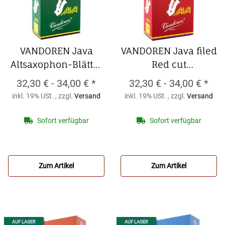
VANDOREN Java
VANDOREN Java filed
Altsaxophon-Blätter
Red cut
(10er Packung)
Altsaxophon-Blätter
32,30 € -
34,00 €
*
32,30 € -
34,00 €
*
VANDOREN Java
(10er Packung)
inkl. 19% USt. , zzgl.
Versand
inkl. 19% USt. , zzgl.
Versand
Altsaxophon-Blätter
VANDOREN Java filed
(10er Packung)
Red cut
Sofort verfügbar
Sofort verfügbar
Altsaxophon-Blätter
(10er Packung)
Zum Artikel
Zum Artikel
AUF LAGER
AUF LAGER