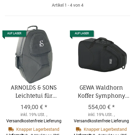
Artikel 1 - 4 von 4
AUF LAGER
AUF LAGER
ARNOLDS & SONS
GEWA Waldhorn
Leichtetui für
Koffer Symphony
Waldhorn mit
GEWA Waldhorn
149,00 €
*
554,00 €
*
abschraubbarem
Koffer Symphony
inkl. 19% USt. ,
inkl. 19% USt. ,
Schallstück,
Versandkostenfreie Lieferung
Versandkostenfreie Lieferung
Rucksackriemen,
Knapper Lagerbestand
Knapper Lagerbestand