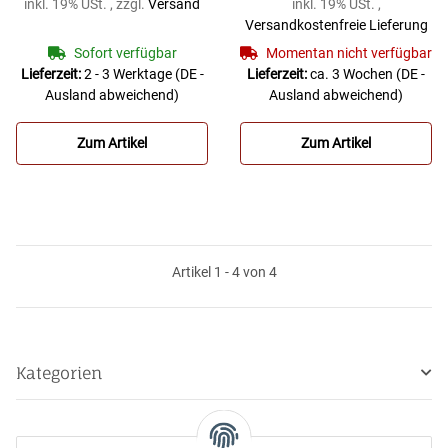
inkl. 19% USt. , zzgl.
Versand
inkl. 19% USt. ,
BPSTRAP
EASTMAN Waldhorn-
Versandkostenfreie Lieferung
Formkoffer Glasfaser
Sofort verfügbar
Momentan nicht verfügbar
FH-16
Lieferzeit:
2 - 3 Werktage
(DE -
Lieferzeit:
ca. 3 Wochen
(DE -
Ausland abweichend)
Ausland abweichend)
Zum Artikel
Zum Artikel
Artikel 1 - 4 von 4
Kategorien