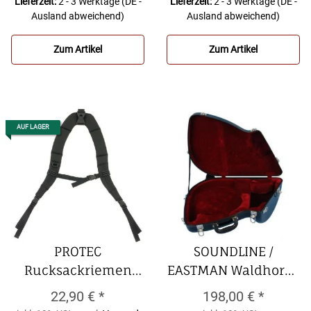
ARNOLDS & SONS
Lieferzeit:
2 - 3 Werktage
(DE -
Lieferzeit:
2 - 3 Werktage
(DE -
Ausland abweichend)
Ausland abweichend)
Leichtetui für
Waldhorn mit
Zum Artikel
Zum Artikel
abschraubbarem
Schallstück,
Rucksackriemen,
AUF LAGER
PROTEC
SOUNDLINE /
Rucksackriemen
EASTMAN Waldhorn-
BPSTRAP
PROTEC
Formkoffer Glasfaser
22,90 €
*
198,00 €
*
Rucksackriemen
FH-16
SOUNDLINE /