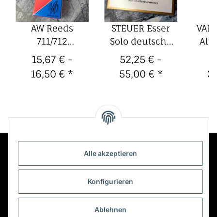
AW Reeds
STEUER Esser
VAN
711/712
Solo deutsche
Alt
Altsaxophon-
Bassklarinette-
Blä
15,67 € -
52,25 € -
3
Blätter, Wilscher
Blätter (10er
P
16,50 €
*
55,00 €
*
3
(5er Packung)
Packung)
Alle akzeptieren
Kontakt
Konfigurieren
Informationen
Ablehnen