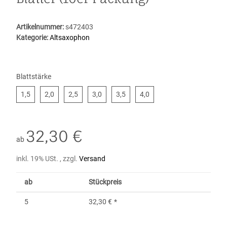
Artikelnummer:
s472403
Kategorie:
Altsaxophon
Blattstärke
1,5
2,0
2,5
3,0
3,5
4,0
1,5
2,0
2,5
3,0
3,5
4,0
32,30 €
ab
inkl. 19% USt. , zzgl.
Versand
ab
Stückpreis
5
32,30 €
*