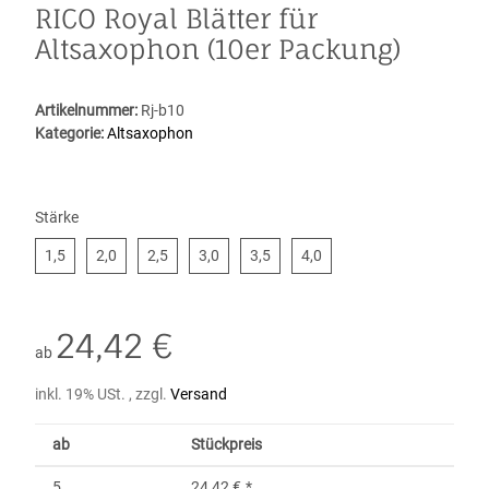
RICO Royal Blätter für
Altsaxophon (10er Packung)
Artikelnummer:
Rj-b10
Kategorie:
Altsaxophon
Stärke
1,5
2,0
2,5
3,0
3,5
4,0
1,5
2,0
2,5
3,0
3,5
4,0
24,42 €
ab
inkl. 19% USt. , zzgl.
Versand
ab
Stückpreis
5
24,42 €
*