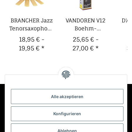
BRANCHER Jazz
VANDOREN V12
D'A
Tenorsaxophon-
Boehm-
Blätter (4er
Bassklarinette-
Teno
18,95 € -
25,65 € -
2
Packung)
Blätter (5er
Bl
19,95 €
*
27,00 €
*
3
Packung)
P
Alle akzeptieren
Kontakt
Konfigurieren
Informationen
Ablehnen