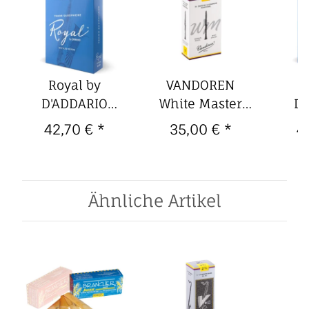
Royal by
VANDOREN
R
D'ADDARIO
White Master
D'
Tenorsaxophon-
deutsche Bb-
Teno
42,70 €
*
35,00 €
*
4
Blätter, Rico
Klarinette-
Blä
Royal (10er, Rico
Blätter,
Royal
Royal Packung)
Traditional (10er
Roya
2,0
Packung) 3,0
Ähnliche Artikel