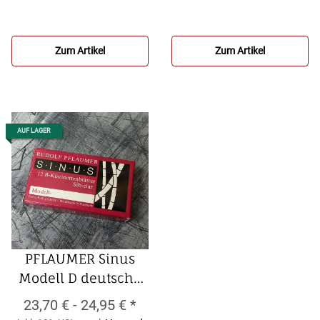
Bassklarinette-
deutsche Bb-
Blätter (12er
Klarinette-Blätter
Packung)
(12er Packung)
Zum Artikel
Zum Artikel
AUF LAGER
PFLAUMER Sinus
Modell D deutsche
Bb- Klarinette-
23,70 € -
24,95 €
*
Blätter (12er