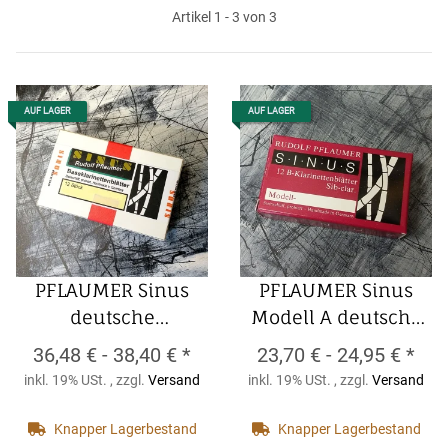
Artikel 1 - 3 von 3
AUF LAGER
AUF LAGER
PFLAUMER Sinus
PFLAUMER Sinus
deutsche
Modell A deutsche
Bassklarinette-
Bb- Klarinette-
36,48 € -
38,40 €
*
23,70 € -
24,95 €
*
Blätter (12er
Blätter (12er
inkl. 19% USt. , zzgl.
Versand
inkl. 19% USt. , zzgl.
Versand
Packung)
PFLAUMER
Packung)
PFLAUMER
Sinus deutsche
Sinus Modell A
Knapper Lagerbestand
Knapper Lagerbestand