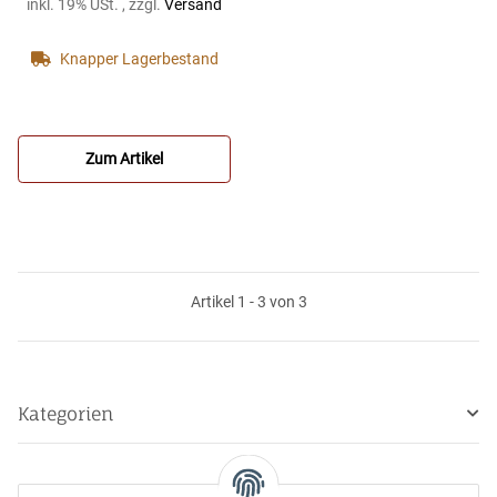
inkl. 19% USt. , zzgl.
Versand
Packung)
PFLAUMER
Sinus Modell D
Knapper Lagerbestand
deutsche Bb-
Klarinette-Blätter
(12er Packung)
Zum Artikel
Artikel 1 - 3 von 3
Kategorien