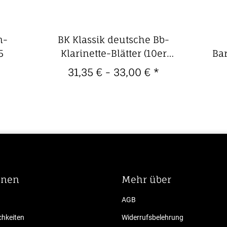
n-
BK Klassik deutsche Bb-
5
Klarinette-Blätter (10er
Bar
Packung)
31,35 € -
33,00 €
*
onen
Mehr über
AGB
hkeiten
Widerrufsbelehrung