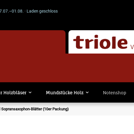
1.08. · Laden geschlossen · Versand läuft weiter. -- ACHTUNG --
r Holzbläser
Mundstücke Holz
Notenshop
 Sopransaxophon-Blätter (10er Packung)