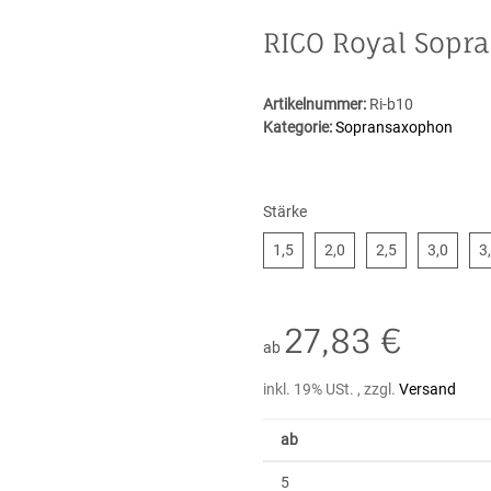
RICO Royal Sopra
Artikelnummer:
Ri-b10
Kategorie:
Sopransaxophon
Stärke
1,5
2,0
2,5
3,0
1,5
2,0
2,5
3,0
3
27,83 €
ab
inkl. 19% USt. , zzgl.
Versand
ab
5