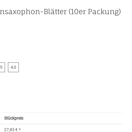
nsaxophon-Blätter (10er Packung)
3,5
4,0
,5
4,0
Stückpreis
27,83 €
*