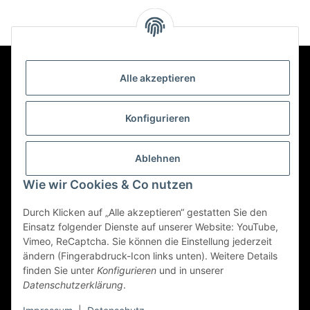
Blattschraube
(deutsche
Mun
und Kapsel
Blätter
der 
empfohlen)
für
Kl
Alle akzeptieren
Kontakt
Konfigurieren
Informationen
Ablehnen
Wie wir Cookies & Co nutzen
Mehr über
Durch Klicken auf „Alle akzeptieren“ gestatten Sie den
Einsatz folgender Dienste auf unserer Website: YouTube,
Vimeo, ReCaptcha. Sie können die Einstellung jederzeit
Vertrag widerrufen
ändern (Fingerabdruck-Icon links unten). Weitere Details
finden Sie unter
Konfigurieren
und in unserer
Datenschutzerklärung
.
© 2022 - Triole.de