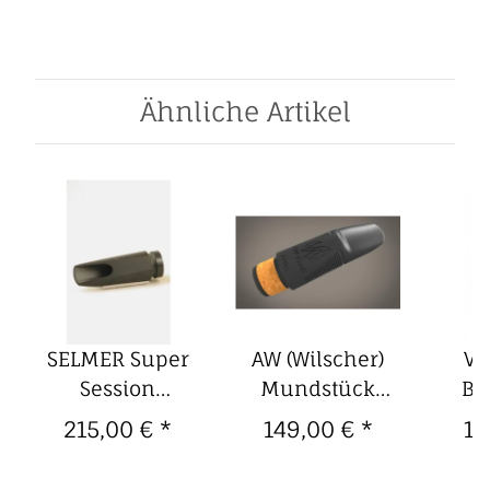
Ähnliche Artikel
SELMER Super
AW (Wilscher)
V
Session
Mundstück
BD
Mundstück für
deutsche
Dia
215,00 €
*
149,00 €
*
15
Sopransaxophon
Klarinette
le
ohne
modern