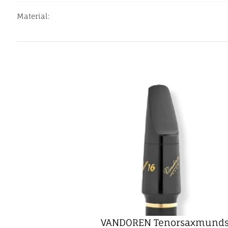
Material:
Produkteigenschaft
Wert
VANDOREN Tenorsaxmunds