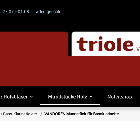
.–01.08. · Laden geschlossen · Versand läuft weiter. -- ACHTUNG --
r Holzbläser
Mundstücke Holz
Notenshop
t / Bass-Klarinette etc.
VANDOREN Mundstück für Bassklarinette