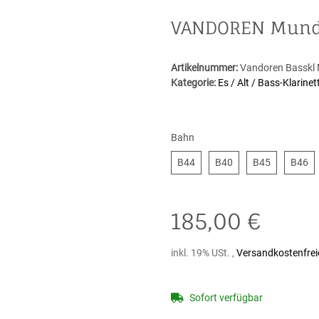
VANDOREN Mundst
Artikelnummer:
Vandoren Basskl
Kategorie:
Es / Alt / Bass-Klarinet
Bahn
B44
B40
B45
B
B44
B40
B45
B46
185,00 €
inkl. 19% USt. ,
Versandkostenfrei
Sofort verfügbar