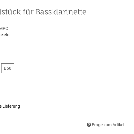
ück für Bassklarinette
 MPC
te etc.
46
B50
B50
e Lieferung
Frage zum Artikel