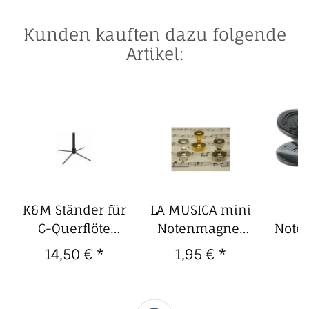
Kunden kauften dazu folgende
Artikel:
K&M Ständer für
LA MUSICA mini
C-Querflöte
Notenmagnet
Note
zusammenlegbar
silbern
14,50 €
*
1,95 €
*
3
15232
(vernickelt)