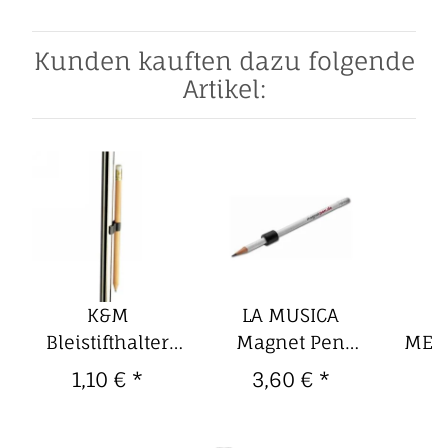
Kunden kauften dazu folgende
Artikel:
K&M
LA MUSICA
n
Bleistifthalter
Magnet Pen
MEI
16092 Plastik
Magnetstift
Bear
1,10 €
*
3,60 €
*
8
d=13-15mm
magnetische
13 -
Manschette