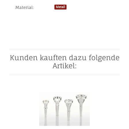
Material:
Metall
Produkteigenschaft
Wert
Kunden kauften dazu folgende
Artikel: