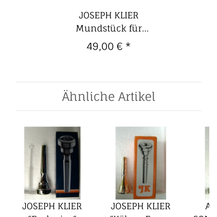
JOSEPH KLIER
Mundstück für
Parforcehorn PA 01
49,00 €
*
C, Schaftgröße "W"
(9,0 mm)
Ähnliche Artikel
JOSEPH KLIER
JOSEPH KLIER
AR