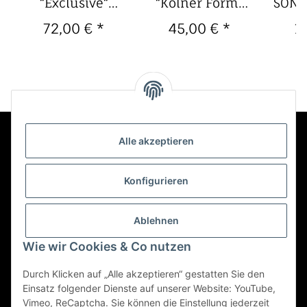
“Exclusive“
“Kölner Form"
SONS
dstück
Flügelhornmundstück
Waldhornmundstück
Flüg
72,00 €
*
45,00 €
*
1
deutscher
(B
Schaft
Alle akzeptieren
Kontakt
Konfigurieren
Informationen
Ablehnen
Wie wir Cookies & Co nutzen
Mehr über
Durch Klicken auf „Alle akzeptieren“ gestatten Sie den
Einsatz folgender Dienste auf unserer Website: YouTube,
Vimeo, ReCaptcha. Sie können die Einstellung jederzeit