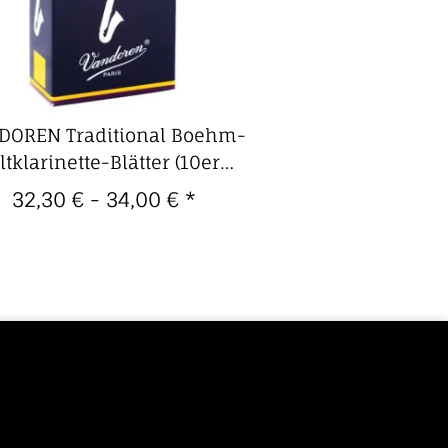
DOREN Traditional Boehm-
ltklarinette-Blätter (10er
Packung)
32,30 € -
34,00 €
*