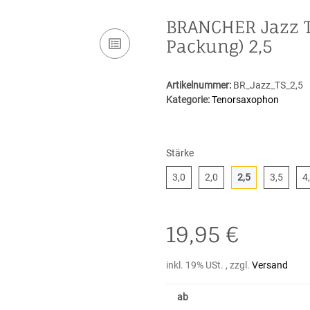
BRANCHER Jazz T
Packung) 2,5
Artikelnummer:
BR_Jazz_TS_2,5
Kategorie:
Tenorsaxophon
Stärke
3,0
2,0
2,5
3,5
3,0
2,0
2,5
3,5
4
19,95 €
inkl. 19% USt. , zzgl.
Versand
ab