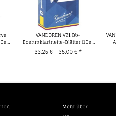
rve
VANDOREN V21 Bb-
VAN
10er
Boehmklarinette-Blätter (10er
A
Packung)
33,25 € -
35,00 €
*
onen
Mehr über