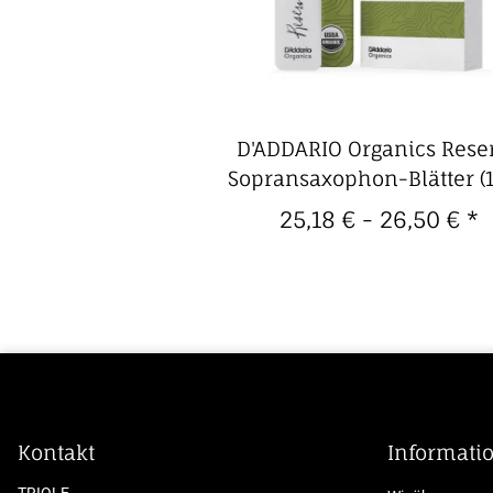
D'ADDARIO Organics Rese
Sopransaxophon-Blätter (
Packung)
25,18 € -
26,50 €
*
Kontakt
Informati
TRIOLE