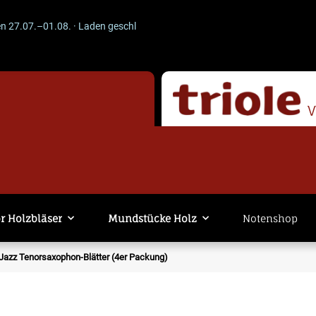
.–01.08. · Laden geschlossen · Versand läuft weiter. -- ACHTUNG --
r Holzbläser
Mundstücke Holz
Notenshop
zz Tenorsaxophon-Blätter (4er Packung)