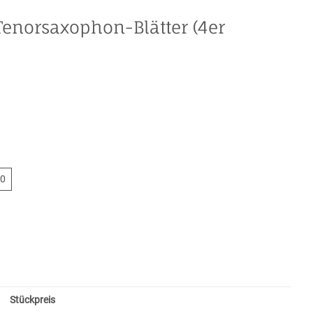
enorsaxophon-Blätter (4er
4,0
,0
Stückpreis