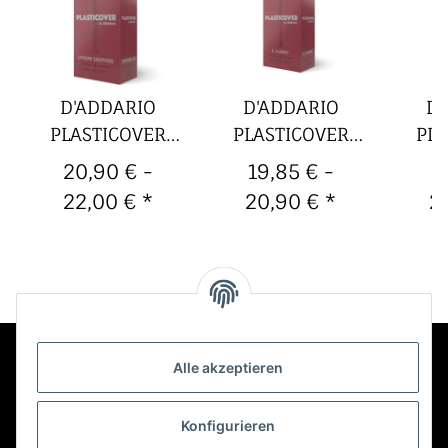
D'ADDARIO
D'ADDARIO
D'
PLASTICOVER
PLASTICOVER
PLA
Sopransaxophon-
Bb-
Alt
20,90 € -
19,85 € -
2
Blätter (5er
Böhmklarinette-
Bl
22,00 €
*
20,90 €
*
2
Packung)
Blätter (5er
P
Packung)
Alle akzeptieren
Kontakt
Konfigurieren