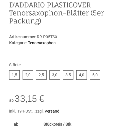
D'ADDARIO PLASTICOVER
Tenorsaxophon-Blätter (5er
Packung)
Artikelnummer:
RR-P05TSX
Kategorie:
Tenorsaxophon
Stärke
1,5
2,0
2,5
3,0
3,5
4,0
5,0
1,5
2,0
2,5
3,0
3,5
4,0
5,0
33,15 €
ab
inkl. 19% USt. , zzgl.
Versand
ab
Stückpreis / Stk