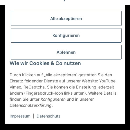
Alle akzeptieren
Kontakt
Konfigurieren
Informationen
Ablehnen
Wie wir Cookies & Co nutzen
Mehr über
Durch Klicken auf „Alle akzeptieren“ gestatten Sie den
Einsatz folgender Dienste auf unserer Website: YouTube,
Vimeo, ReCaptcha. Sie können die Einstellung jederzeit
Vertrag widerrufen
ändern (Fingerabdruck-Icon links unten). Weitere Details
finden Sie unter
Konfigurieren
und in unserer
Datenschutzerklärung
.
© 2022 - Triole.de
Impressum
|
Datenschutz
* Alle Preise inkl. gesetzlicher USt., zzgl.
Versand
Powered by
JTL-Shop