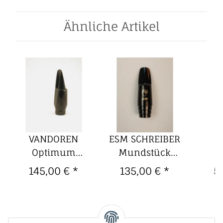
Ähnliche Artikel
VANDOREN
ESM SCHREIBER
Y
Optimum
Mundstück
S
Mundstück für
'Jazz' für
Mund
145,00 €
*
135,00 €
*
5
Altsaxophon
Altsaxophon
Altkl