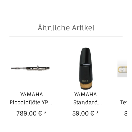
Ähnliche Artikel
YAMAHA
YAMAHA
Y
Piccoloflöte YPC-
Standard
Ten
32
Mundstück für
YSL
789,00 €
*
59,00 €
*
89
Böhm-
B
Bassklarinette
G