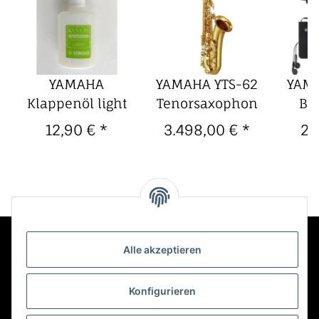
YAMAHA
YAMAHA YTS-62
YAMA
Klappenöl light
Tenorsaxophon
BR
Ser
12,90 €
*
3.498,00 €
*
23
P
Pers
STJ
SB
Alle akzeptieren
Kontakt
Konfigurieren