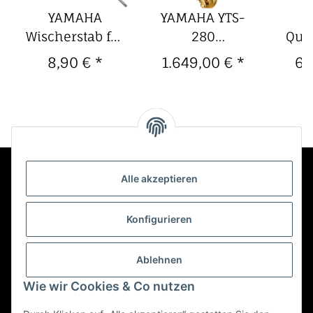
YAMAHA
YAMAHA YTS-
Y
Wischerstab für
280
Quer
Piccoloflöte
Tenorsaxophon
212,
8,90 €
*
1.649,00 €
*
64
Metall
Alle akzeptieren
Kontakt
Konfigurieren
Informationen
Ablehnen
Wie wir Cookies & Co nutzen
Mehr über