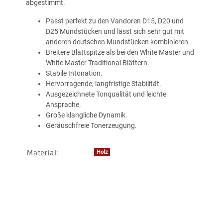
abgestimmt.
Passt perfekt zu den Vandoren D15, D20 und
D25 Mundstücken und lässt sich sehr gut mit
anderen deutschen Mundstücken kombinieren.
Breitere Blattspitze als bei den White Master und
White Master Traditional Blättern.
Stabile Intonation.
Hervorragende, langfristige Stabilität.
Ausgezeichnete Tonqualität und leichte
Ansprache.
Große klangliche Dynamik.
Geräuschfreie Tonerzeugung.
Material:
Holz
Produkteigenschaft
Wert