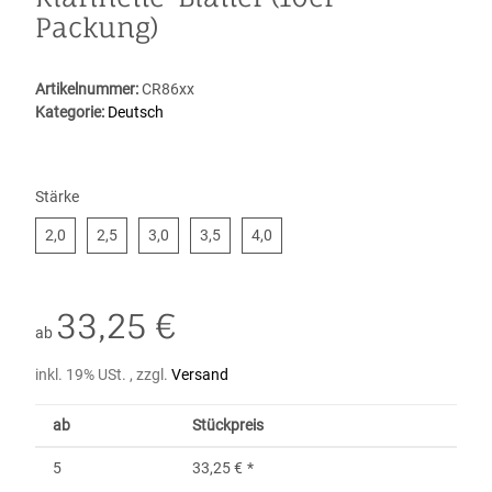
Packung)
Artikelnummer:
CR86xx
Kategorie:
Deutsch
Stärke
2,0
2,5
3,0
3,5
4,0
2,0
2,5
3,0
3,5
4,0
33,25 €
ab
inkl. 19% USt. , zzgl.
Versand
ab
Stückpreis
5
33,25 €
*