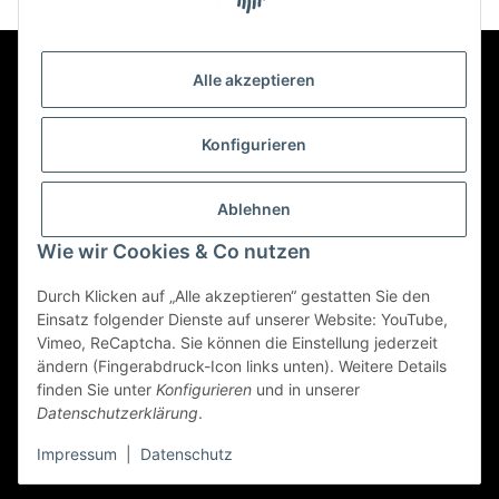
Packung)
Alle akzeptieren
Kontakt
Konfigurieren
Informationen
Ablehnen
Wie wir Cookies & Co nutzen
Mehr über
Durch Klicken auf „Alle akzeptieren“ gestatten Sie den
Einsatz folgender Dienste auf unserer Website: YouTube,
Vimeo, ReCaptcha. Sie können die Einstellung jederzeit
ändern (Fingerabdruck-Icon links unten). Weitere Details
Vertrag widerrufen
finden Sie unter
Konfigurieren
und in unserer
Datenschutzerklärung
.
© 2022 - Triole.de
Impressum
|
Datenschutz
* Alle Preise inkl. gesetzlicher USt., zzgl.
Versand
Powered by
JTL-Shop