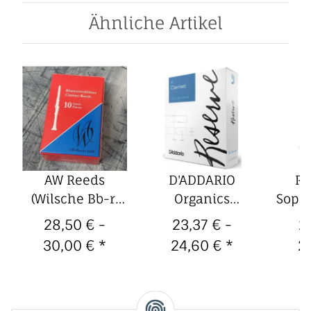
Ähnliche Artikel
AW Reeds
D'ADDARIO
RI
n-
(Wilsche Bb-r)
Organics
Sopr
Schnitt
Reserve Bb-
Blä
28,50 € -
23,37 € -
2
105/120/145
Böhmklarinette-
P
30,00 €
*
24,60 €
*
2
deutsche Bb-
Blätter (10er
Klarinette-
Packung)
Blätter (10er