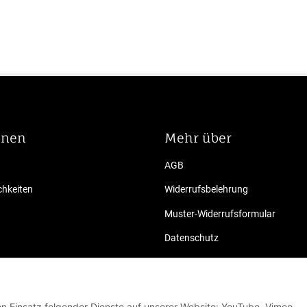
onen
Mehr über
AGB
hkeiten
Widerrufsbelehrung
Muster-Widerrufsformular
Datenschutz
Impressum
den Einsatz folgender Dienste auf unserer Website: YouTube, Vimeo,