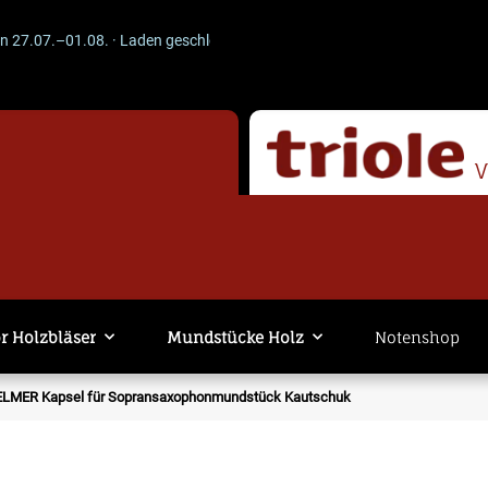
7.–01.08. · Laden geschlossen · Versand läuft weiter. -- ACHTUNG --
r Holzbläser
Mundstücke Holz
Notenshop
ELMER Kapsel für Sopransaxophonmundstück Kautschuk