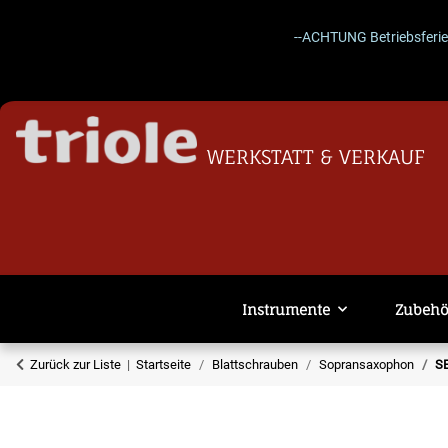
--ACHTUNG Betriebsferien 27.0
WERKSTATT & VERKAUF
Instrumente
Zubehö
Zurück zur Liste
Startseite
Blattschrauben
Sopransaxophon
S