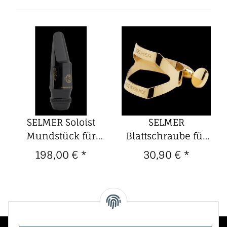
SELMER Soloist
SELMER
Mundstück für
Blattschraube für
Altsaxophon ohne
Kautschukmundstück
198,00 €
*
30,90 €
*
Blattschraube und
für Altsaxophon
Kapseln C*