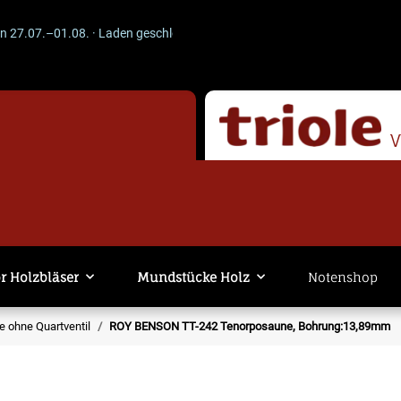
07.–01.08. · Laden geschlossen · Versand läuft weiter. -- ACHTUNG --
r Holzbläser
Mundstücke Holz
Notenshop
 ohne Quartventil
ROY BENSON TT-242 Tenorposaune, Bohrung:13,89mm