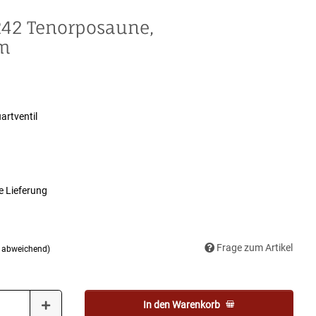
42 Tenorposaune,
mm
rtventil
e Lieferung
Frage zum Artikel
d abweichend)
In den Warenkorb