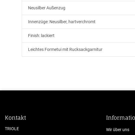
Neusilber Außenzug
Innenzüge: Neusilber, hartverchromt
Finish: lackiert
Leichtes Formetui mit Rucksackgarnitur
Kontakt
Informati
TRIOLE
Wir über uns