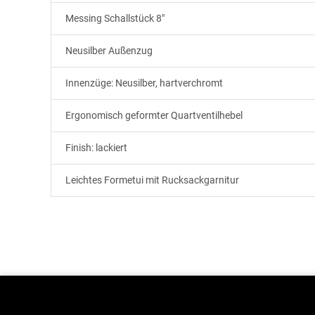
Messing Schallstück 8"
Neusilber Außenzug
Innenzüge: Neusilber, hartverchromt
Ergonomisch geformter Quartventilhebel
Finish: lackiert
Leichtes Formetui mit Rucksackgarnitur