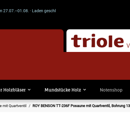
07.–01.08. · Laden geschlossen · Versand läuft weiter. -- ACHTUNG --
r Holzbläser
Mundstücke Holz
Notenshop
 mit Quartventil
ROY BENSON TT-236F Posaune mit Quartventil, Bohrung 1