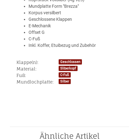
Mundplatte Form "Brezza"
Korpus versilbert
Geschlossene Klappen
E-Mechanik
Offset G
C-Fuß
Inkl. Koffer, Etuibezug und Zubehör
Klappe(n):
Geschlossen
Produkteigenschaft
Wert
Material:
Sliberkopf
Fuß:
C-Fuß
Mundlochplatte:
Silber
Ähnliche Artikel