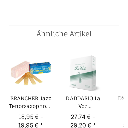
Ähnliche Artikel
BRANCHER Jazz
D'ADDARIO La
D'A
Tenorsaxophon-
Voz
Blätter (4er
Altsaxophon-
Teno
18,95 € -
27,74 € -
2
Packung)
Blätter (10er
Bl
19,95 €
*
29,20 €
*
3