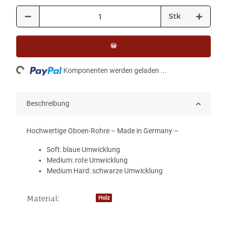
Stk
Loading...
Komponenten werden geladen ...
Beschreibung
Hochwertige Oboen-Rohre – Made in Germany –
Soft: blaue Umwicklung
Medium: rote Umwicklung
Medium Hard: schwarze Umwicklung
Material:
Holz
Produkteigenschaft
Wert