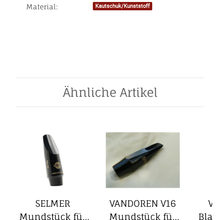
Material:
Kautschuk/Kunststoff
Produkteigenschaft
Wert
Ähnliche Artikel
SELMER
VANDOREN V16
V
Mundstück für
Mundstück für
Blac