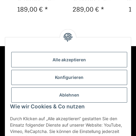
Altsaxophon
Baritonsaxophon
Mund
189,00 €
*
289,00 €
*
19
Jazz Flow Bahn
5
Bass
Alle akzeptieren
Kontakt
Konfigurieren
Informationen
Ablehnen
Wie wir Cookies & Co nutzen
Mehr über
Durch Klicken auf „Alle akzeptieren“ gestatten Sie den
Einsatz folgender Dienste auf unserer Website: YouTube,
Vimeo, ReCaptcha. Sie können die Einstellung jederzeit