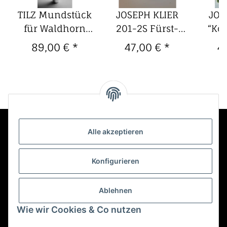
TILZ Mundstück
JOSEPH KLIER
JOS
für Waldhorn
201-2S Fürst-
“Kö
stück
Modell E.
Pless Horn
Trom
89,00 €
*
47,00 €
*
4
Schmid
Mundstück
Alle akzeptieren
Kontakt
Konfigurieren
Informationen
Ablehnen
Wie wir Cookies & Co nutzen
Mehr über