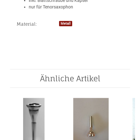
inkl. Blattschraube und Kapsel
nur für Tenorsaxophon
Material:
Metall
Produkteigenschaft
Wert
Ähnliche Artikel