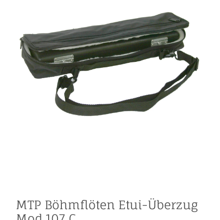
MTP Böhmflöten Etui-Überzug
Mod.107 C