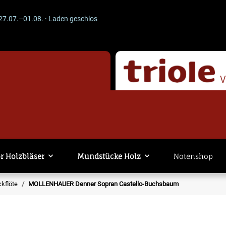
–01.08. · Laden geschlossen · Versand läuft weiter. -- ACHTUNG --
r Holzbläser
Mundstücke Holz
Notenshop
kflöte
MOLLENHAUER Denner Sopran Castello-Buchsbaum