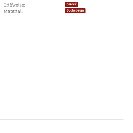
Griffweise:
barock
Produkteigenschaft
Wert
Material:
Buchsbaum