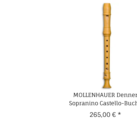
MOLLENHAUER Denne
Sopranino Castello-Buc
barocke Griffweise
265,00 €
*