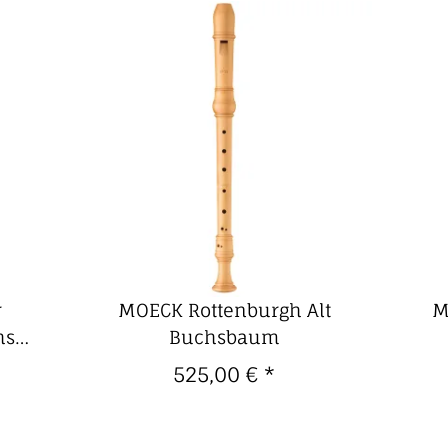
r
MOECK Rottenburgh Alt
M
hs
Buchsbaum
525,00 €
*