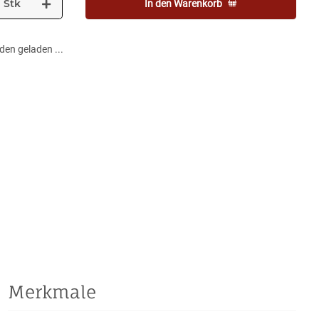
Stk
In den Warenkorb
en geladen ...
Merkmale