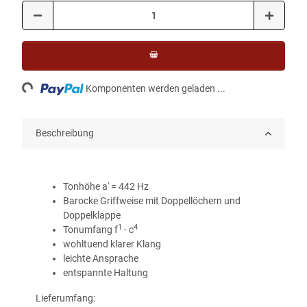
ading...
Komponenten werden geladen ...
Beschreibung
Tonhöhe a' = 442 Hz
Barocke Griffweise mit Doppellöchern und
Doppelklappe
1
4
Tonumfang f
- c
wohltuend klarer Klang
leichte Ansprache
entspannte Haltung
Lieferumfang: