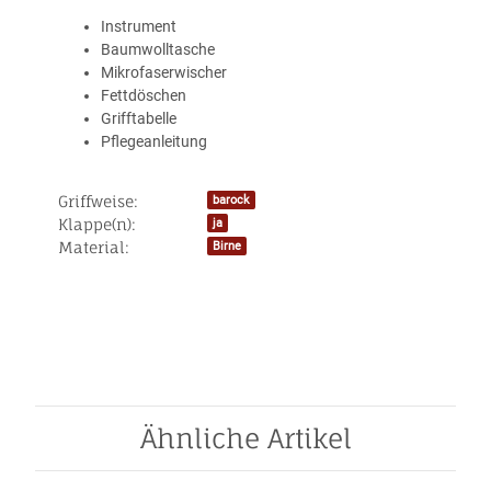
Instrument
Baumwolltasche
Mikrofaserwischer
Fettdöschen
Grifftabelle
Pflegeanleitung
Griffweise:
barock
Produkteigenschaft
Wert
Klappe(n):
ja
Material:
Birne
Ähnliche Artikel