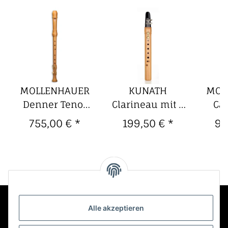
MOLLENHAUER
KUNATH
MOL
Denner Tenor
Clarineau mit 2
Ca
Birne
Klappen, Birne
Bir
755,00 €
*
199,50 €
*
97
Doppelklappe
geölt, barocke
Knic
Griffweise, 440
Gr
Hz, Tonumfang
c' bis g''
Alle akzeptieren