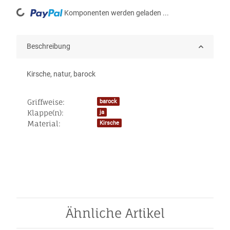
Loading...
Komponenten werden geladen ...
Beschreibung
Kirsche, natur, barock
Griffweise:
barock
Produkteigenschaft
Wert
Klappe(n):
ja
Material:
Kirsche
Ähnliche Artikel