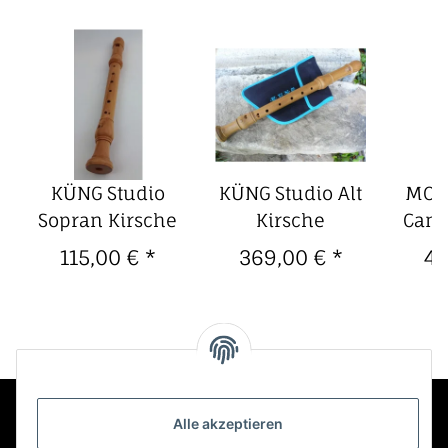
KÜNG Studio
KÜNG Studio Alt
MOL
Sopran Kirsche
Kirsche
Canta
115,00 €
*
369,00 €
*
41
Do
Dop
Alle akzeptieren