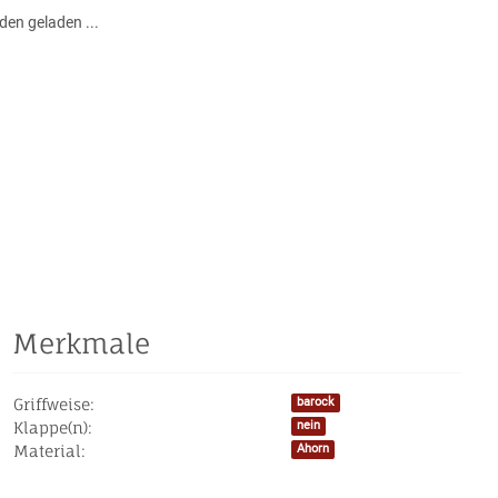
en geladen ...
Merkmale
Griffweise:
barock
Produkteigenschaft
Wert
Klappe(n):
nein
Material:
Ahorn