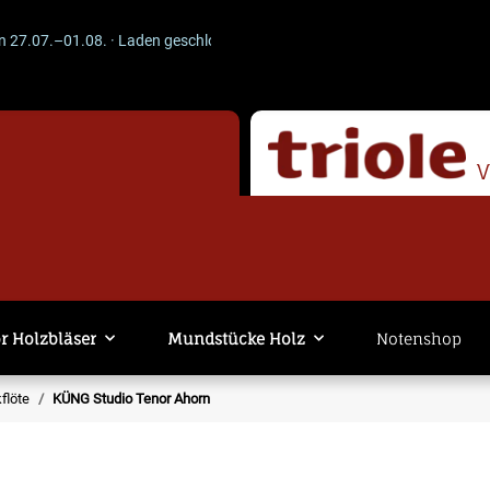
–01.08. · Laden geschlossen · Versand läuft weiter. -- ACHTUNG --
r Holzbläser
Mundstücke Holz
Notenshop
flöte
KÜNG Studio Tenor Ahorn