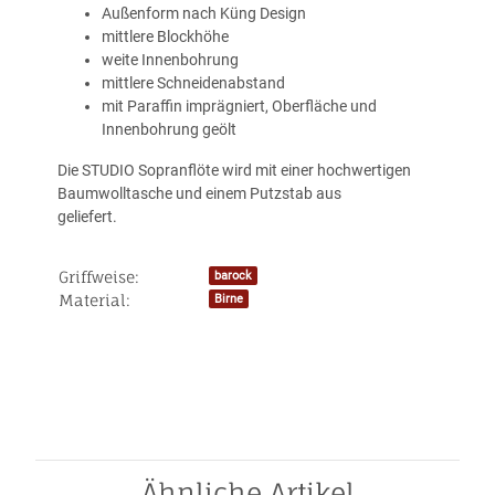
Außenform nach Küng Design
mittlere Blockhöhe
weite Innenbohrung
mittlere Schneidenabstand
mit Paraffin
imprägniert, Oberfläche und
Innenbohrung geölt
Die STUDIO Sopranflöte wird mit einer hochwertigen
Baumwolltasche und einem Putzstab aus
geliefert.
Griffweise:
barock
Produkteigenschaft
Wert
Material:
Birne
Ähnliche Artikel