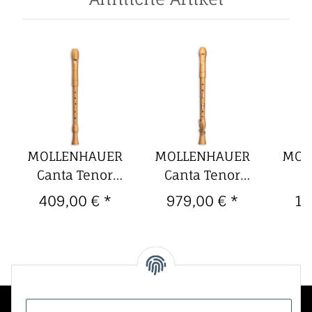
MOLLENHAUER
MOLLENHAUER
MOL
Canta Tenor
Canta Tenor
Birne ohne
Birne Comfort
Tr
409,00 €
*
979,00 €
*
14
Klappe,
Knick, barocke
Sop
Doppelloch
Griffweise
barock