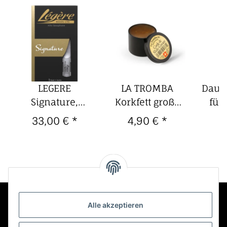
LEGERE
LA TROMBA
Daum
Signature,
Korkfett große
für 
Altsaxophon-
Dose, rötlich
mi
33,00 €
*
4,90 €
*
2
Kunststoffblatt 2
Dau
1/2
Alle akzeptieren