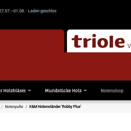
01.08. · Laden geschlossen · Versand läuft weiter. -- ACHTUNG --
r Holzbläser
Mundstücke Holz
Notenshop
Notenpulte
K&M Notenständer 'Robby Plus'