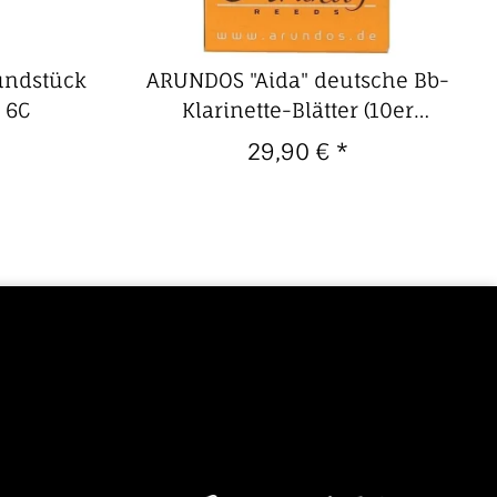
undstück
ARUNDOS "Aida" deutsche Bb-
 6C
Klarinette-Blätter (10er
Packung) 2,0
29,90 €
*