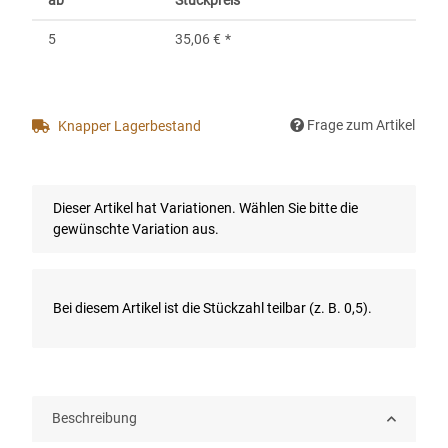
ab
Stückpreis
5
35,06 €
*
Frage zum Artikel
Knapper Lagerbestand
x
Dieser Artikel hat Variationen. Wählen Sie bitte die
gewünschte Variation aus.
x
Bei diesem Artikel ist die Stückzahl teilbar (z. B. 0,5).
Beschreibung