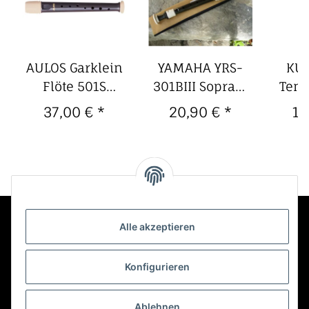
AULOS Garklein
YAMAHA YRS-
KUN
Flöte 501S
301BIII Sopran,
Teno
Symphony
braun, deutsche
37,00 €
*
20,90 €
*
13
Griffweise
Dopp
Hz
Alle akzeptieren
Kontakt
Konfigurieren
Informationen
Ablehnen