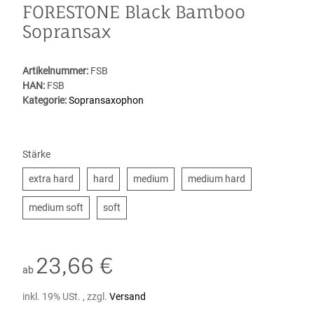
FORESTONE Black Bamboo
Sopransax
Artikelnummer:
FSB
HAN:
FSB
Kategorie:
Sopransaxophon
Stärke
extra hard
hard
medium
medium hard
extra hard
hard
medium
medium hard
medium soft
soft
medium soft
soft
23,66 €
ab
inkl. 19% USt. , zzgl.
Versand