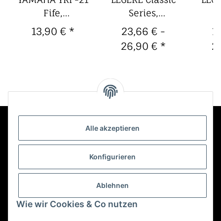
Fife,
Series,
n-
Trommelflöte /
Baritonsaxophon-
Sopr
13,90 €
*
23,66 € -
1
Querpfeife
Kunststoffblatt
Kuns
26,90 €
*
2
Alle akzeptieren
Kontakt
Konfigurieren
Informationen
Ablehnen
Wie wir Cookies & Co nutzen
Mehr über