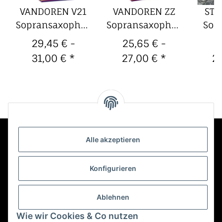
VANDOREN V21
VANDOREN ZZ
STE
Sopransaxophon-
Sopransaxophon-
Sol
Blätter (10er
Blätter (10er
Bb- 
29,45 € -
25,65 € -
2
Packung)
Packung)
Blä
31,00 €
*
27,00 €
*
2
P
Alle akzeptieren
Kontakt
Konfigurieren
Informationen
Ablehnen
Wie wir Cookies & Co nutzen
Mehr über