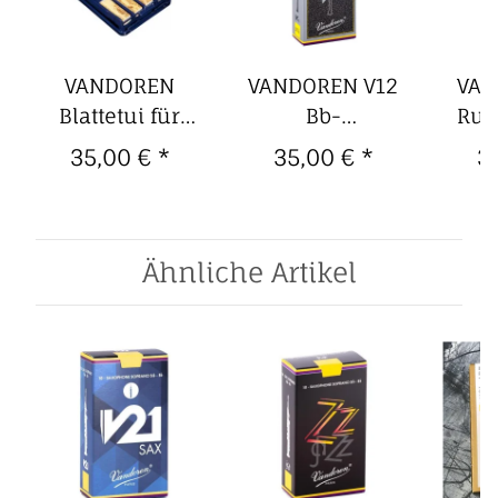
VANDOREN
VANDOREN V12
VAN
Blattetui für
Bb-
Rue
e-
B-/Es-
Boehmklarinette-
Boeh
35,00 €
*
35,00 €
*
3
Klarinette/Sopransax
Blätter (10er
Blä
(8 Blätter)
Packung) 2,5
Pack
Ähnliche Artikel