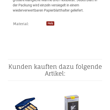
größere klangliche Wärme und Flexibilität. Jedes Blatt in
der Packung wird einzeln versiegelt in einem
wiederverwertbaren Papierblatthalter geliefert.
Material:
Holz
Produkteigenschaft
Wert
Kunden kauften dazu folgende
Artikel: