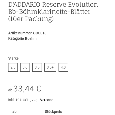
D'ADDARIO Reserve Evolution
Bb-Böhmklarinette-Blätter
(10er Packung)
Artikelnummer:
ODCE10
Kategorie:
Boehm
Stärke
2,5
3,0
3,5
3,5+
4,0
2,5
3,0
3,5
3,5+
4,0
33,44 €
ab
inkl. 19% USt. , zzgl.
Versand
ab
Stückpreis