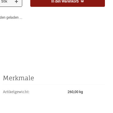
Stk
In den Warenkorb
en geladen ...
Merkmale
Artikelgewicht:
260,00
kg
Produkteigenschaft
Wert