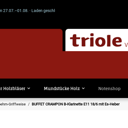
07.–01.08. · Laden geschlossen · Versand läuft weiter. -- ACHTUNG --
r Holzbläser
Mundstücke Holz
Notenshop
Boehm-Griffweise
BUFFET CRAMPON B-Klarinette E11 18/6 mit Es-Heber