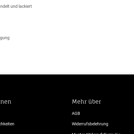
ndelt und lackiert
wegung
onen
Mehr über
AGB
hkeiten
Widerrufsbelehrung