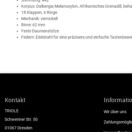
Korpus: Dalbergia Melanoxylon, Afrikanisches Grenadill, beha
18 Klappen, 6 Ringe
Mechanik: vernickelt
Birne: 62 mm
Feste Daumenstütze
Federn: Edelstahl für eine präzisere und einfache Tastenbe
Kontakt
Informati
TRIOLE
Wir über uns
Schweriner Str. 50
Zahlungsmöglic
01067 Dresden