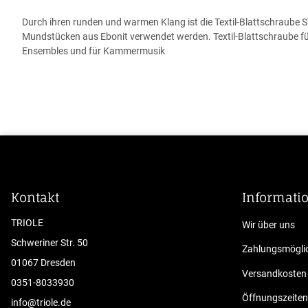
Durch ihren runden und warmen Klang ist die Textil-Blattschraube
Mundstücken aus Ebonit verwendet werden. Textil-Blattschraube fü
Ensembles und für Kammermusik
Kontakt
Informati
TRIOLE
Wir über uns
Schweriner Str. 50
Zahlungsmöglic
01067 Dresden
Versandkosten
0351-8033930
Öffnungszeiten
info@triole.de