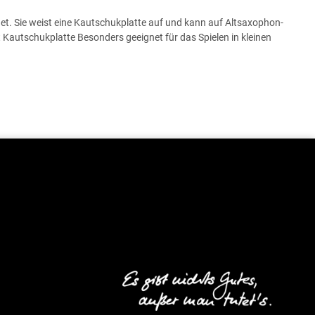
t. Sie weist eine Kautschukplatte auf und kann auf Altsaxophon-
autschukplatte Besonders geeignet für das Spielen in kleinen