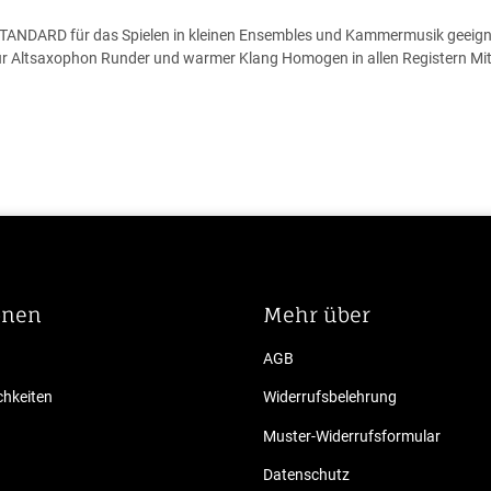
 STANDARD für das Spielen in kleinen Ensembles und Kammermusik geeigne
r Altsaxophon Runder und warmer Klang Homogen in allen Registern Mit K
onen
Mehr über
AGB
hkeiten
Widerrufsbelehrung
Muster-Widerrufsformular
Datenschutz