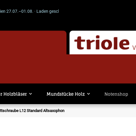
7.07.–01.08. · Laden geschlossen · Versand läuft weiter. -- ACHTUNG --
r Holzbläser
Mundstücke Holz
Notenshop
ttschraube L12 Standard Altsaxophon