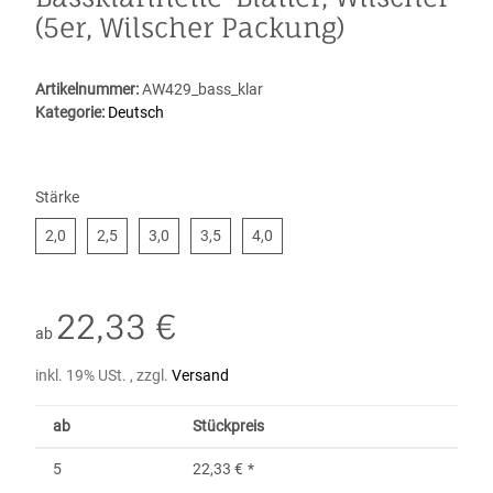
(5er, Wilscher Packung)
Artikelnummer:
AW429_bass_klar
Kategorie:
Deutsch
Stärke
2,0
2,5
3,0
3,5
4,0
2,0
2,5
3,0
3,5
4,0
22,33 €
ab
inkl. 19% USt. , zzgl.
Versand
ab
Stückpreis
5
22,33 €
*