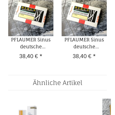
PFLAUMER Sinus
PFLAUMER Sinus
deutsche
deutsche
Bassklarinette-
Bassklarinette-
38,40 €
*
38,40 €
*
Blätter (12er
Blätter (12er
Packung) 3,0
Packung) 3,5
Ähnliche Artikel