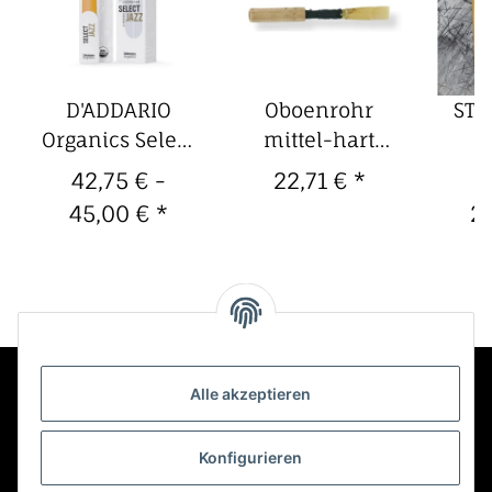
D'ADDARIO
Oboenrohr
STE
Organics Select
mittel-hart
S
Jazz
(schwarz)
Kl
42,75 € -
22,71 €
*
2
Baritonsaxophon-
Blä
45,00 €
*
2
Blätter (5er
P
Packung)
Alle akzeptieren
Kontakt
Konfigurieren