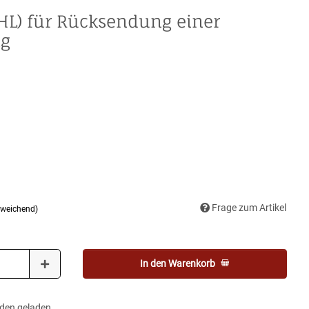
HL) für Rücksendung einer
ng
Frage zum Artikel
bweichend)
In den Warenkorb
en geladen ...