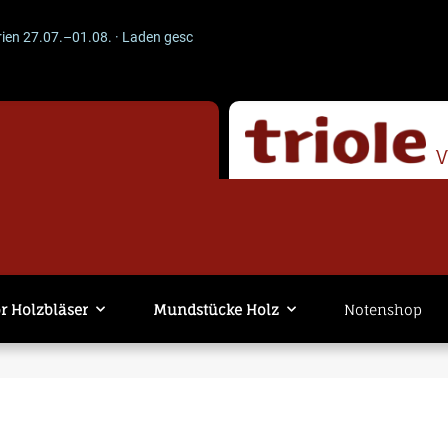
7.07.–01.08. · Laden geschlossen · Versand läuft weiter. -- ACHTUNG --
r Holzbläser
Mundstücke Holz
Notenshop